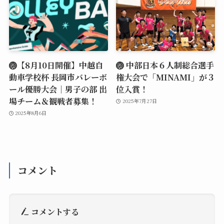
🏐【8月10日開催】中越自
🏐 中部日本６人制総合選手
動車学校杯 長岡市バレーボ
権大会で「MINAMI」が３
ール優勝大会｜男子の部 出
位入賞！
場チーム＆観戦者募集！
2025年7月27日
2025年8月6日
コメント
コメントする