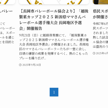
んバレー
【長岡市バレーボール協会より】「越後
県民ス
製菓カップ２０２５ 新潟県ママさんバ
が開催
レーボール選手権大会 長岡地区予選
にて
令和7年6
会」開催報告
んバレーボー
民スポーツ
会は、スポー
されました
9月21日（日）に越路体育館にて、「越後製菓カ
ールを通じ
熱した試
ップ２０２５ 新潟県ママさんバレーボール選手権
とを目的と
ル協会の
大会 長岡地区予選会」が開催されました。長岡地
は盛況のうち
区のママさんバレーボーラーたちが一堂に会し、
日頃の練習の成果を発揮するべく、熱のこもった
2025年6
プレーを繰り広げ...
2025年9月24日
1