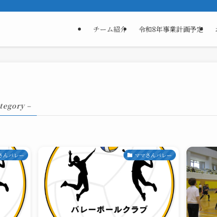
チーム紹介
令和8年事業計画予定
tegory –
さんバレー
ママさんバレー