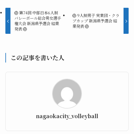
🏐 第74回 中部日本6人制
🏐 9人制男子 実業団・クラ
バレーボール総合男女選手
ブカップ 新潟県予選会 結
権大会 新潟県予選会 結果
果発表 🏐
発表 🏐
この記事を書いた人
nagaokacity_volleyball